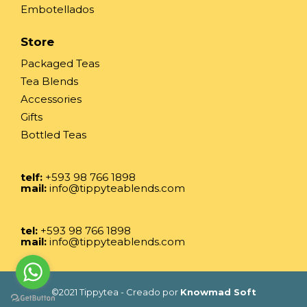
Embotellados
Store
Packaged Teas
Tea Blends
Accessories
Gifts
Bottled Teas
telf:
+593 98 766 1898
mail:
info@tippyteablends.com
tel:
+593 98 766 1898
mail:
info@tippyteablends.com
©2021 Tippytea - Creado por
Knowmad Soft