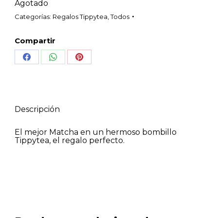
Agotado
Categorías:
Regalos Tippytea
,
Todos
Compartir
Share
Share
Share
on
on
on
Facebook
WhatsApp
Pinterest
Descripción
El mejor Matcha en un hermoso bombillo
Tippytea, el regalo perfecto.