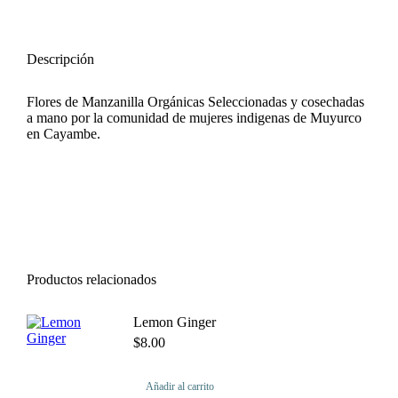
on
on
on
Facebook
WhatsApp
Pinterest
Descripción
Flores de Manzanilla Orgánicas Seleccionadas y cosechadas
a mano por la comunidad de mujeres indigenas de Muyurco
en Cayambe.
Productos relacionados
Lemon Ginger
$
8.00
Añadir al carrito