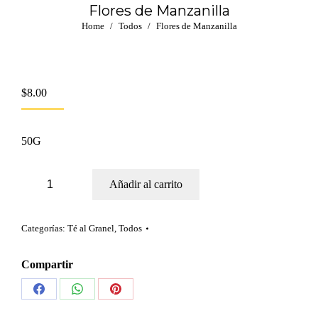
Flores de Manzanilla
Home
Todos
Flores de Manzanilla
You are here:
$
8.00
50G
Flores
Añadir al carrito
de
Manzanilla
cantidad
Categorías:
Té al Granel
,
Todos
Compartir
Share
Share
Share