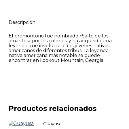
on
on
on
Facebook
WhatsApp
Pinterest
Descripción
El promontorio fue nombrado «Salto de los
amantes» por los colonos, y ha adquirido una
leyenda que involucra a dos jóvenes nativos
americanos de diferentes tribus. La leyenda
nativa americana más notable se puede
encontrar en Lookout Mountain, Georgia.
Productos relacionados
Guayusa