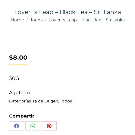
Lover´s Leap – Black Tea – Sri Lanka
You are here:
Home
Todos
Lover´s Leap – Black Tea – Sri Lanka
$
8.00
30G
Agotado
Categorías:
Té de Origen
,
Todos
Compartir
Share
Share
Share