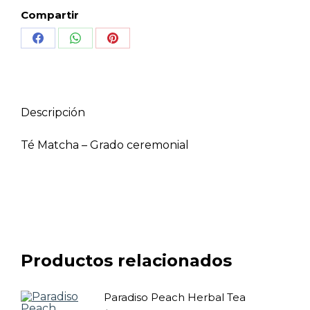
Compartir
Share
Share
Share
on
on
on
Facebook
WhatsApp
Pinterest
Descripción
Té Matcha – Grado ceremonial
Productos relacionados
Paradiso Peach Herbal Tea