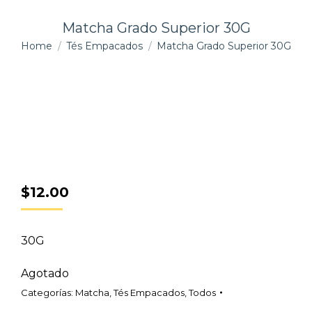
Matcha Grado Superior 30G
You are here:
Home
Tés Empacados
Matcha Grado Superior 30G
$
12.00
30G
Agotado
Categorías:
Matcha
,
Tés Empacados
,
Todos