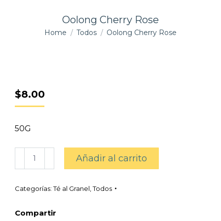
Oolong Cherry Rose
You are here:
Home
Todos
Oolong Cherry Rose
$
8.00
50G
Oolong
Añadir al carrito
Cherry
Rose
cantidad
Categorías:
Té al Granel
,
Todos
Compartir