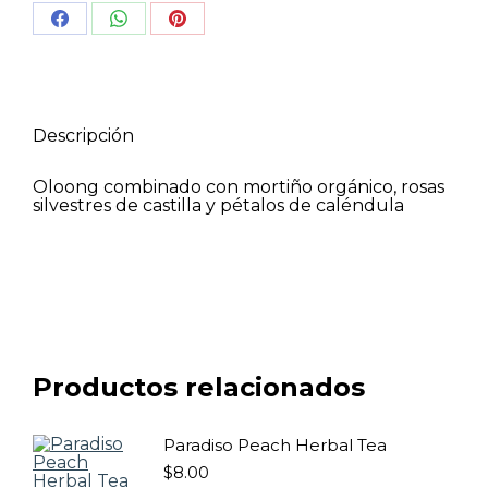
Share
Share
Share
on
on
on
Facebook
WhatsApp
Pinterest
Descripción
Oloong combinado con mortiño orgánico, rosas
silvestres de castilla y pétalos de caléndula
Productos relacionados
Paradiso Peach Herbal Tea
$
8.00