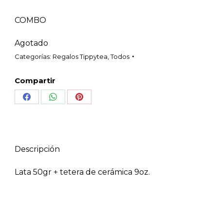
COMBO
Agotado
Categorías:
Regalos Tippytea
,
Todos
Compartir
Share
Share
Share
on
on
on
Facebook
WhatsApp
Pinterest
Descripción
Lata 50gr + tetera de cerámica 9oz.