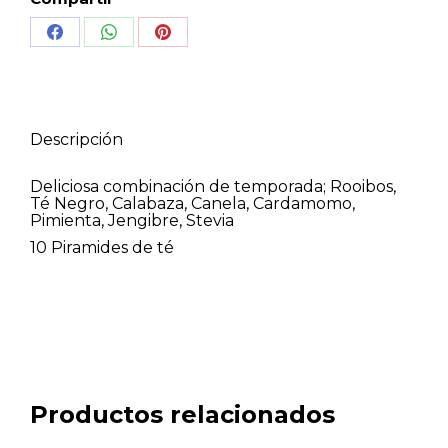
Share
Share
Share
on
on
on
Facebook
WhatsApp
Pinterest
Descripción
Deliciosa combinación de temporada; Rooibos,
Té Negro, Calabaza, Canela, Cardamomo,
Pimienta, Jengibre, Stevia
10 Piramides de té
Productos relacionados