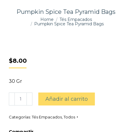
Pumpkin Spice Tea Pyramid Bags
You are here:
Home
Tés Empacados
Pumpkin Spice Tea Pyramid Bags
$
8.00
30 Gr
Pumpkin
Añadir al carrito
Spice
Tea
Pyramid
Bags
Categorías:
Tés Empacados
,
Todos
cantidad
Compartir